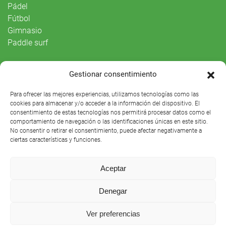
Pádel
Fútbol
Gimnasio
Paddle surf
Vida Social
Gestionar consentimiento
Agenda
Para ofrecer las mejores experiencias, utilizamos tecnologías como las
cookies para almacenar y/o acceder a la información del dispositivo. El
consentimiento de estas tecnologías nos permitirá procesar datos como el
comportamiento de navegación o las identificaciones únicas en este sitio.
No consentir o retirar el consentimiento, puede afectar negativamente a
ciertas características y funciones.
Aceptar
Denegar
Club Náutico Sevilla © 2021 |
Aviso legal
|
Preguntas
Ver preferencias
frecuentes