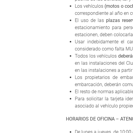
Los vehículos
(motos o coc
correspondiente al año en 
El uso de las
plazas rese
estacionamiento para pers
estacionen, deben colocarla 
Usar indebidamente el car
considerado como falta MUY
Todos los vehículos
deberán
en las instalaciones del C
en las instalaciones a parti
Los propietarios de emba
embarcación, deberán comun
El resto de normas aplicabl
Para solicitar la tarjeta i
asociado al vehículo propied
HORARIOS DE OFICINA – ATEN
De lunes a jueves de 10:00 