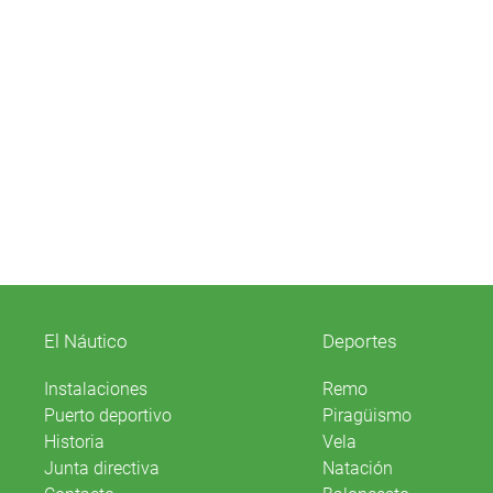
El Náutico
Deportes
Instalaciones
Remo
Puerto deportivo
Piragüismo
Historia
Vela
Junta directiva
Natación