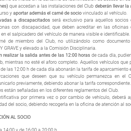
hes)
que accedan a las instalaciones del Club
deberán llevar la
curso y
aportar además el carné de socio
vinculado al vehículo.
rvadas a discapacitados
será exclusivo para aquellos socios 
onas con discapacidad, que deben acreditar en las oficinas 
en el salpicadero del vehículo de manera visible e identificable.
né de miembro del Club, no utilizándolo como documento pe
 GRAVE y elevado a la Comisión Disciplinaria.
 realizar la salida antes de las 12:00 horas
de cada día, pudien
lub, mientras no esté el aforo completo. Aquellos vehículos qu
r de las 12:00 h de cada día abonarán la tarifa de aparcamiento e
rcaciones que deseen que su vehículo permanezca en el C
icarlo previamente, debiendo abonar la tarifa correspondiente.
es están señaladas en los diferentes reglamentos del Club.
dentificativa por primera vez o por cambio de vehículo, deberá a
ad del socio, debiendo recogerla en la oficina de atención al so
CIÓN AL SOCIO
a 14:00 y de 16:00 a 20:00 h