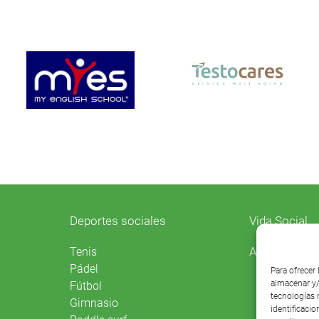
Deportes sociales
Vida Social
Agenda
Tenis
Pádel
Para ofrecer
almacenar y/
Fútbol
tecnologías 
Gimnasio
identificacio