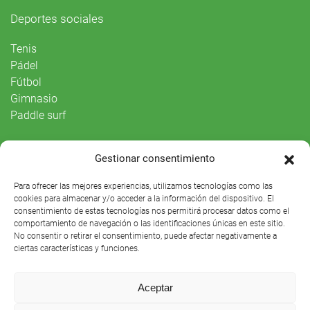
Deportes sociales
Tenis
Pádel
Fútbol
Gimnasio
Paddle surf
Vida Social
Gestionar consentimiento
Agenda
Para ofrecer las mejores experiencias, utilizamos tecnologías como las
cookies para almacenar y/o acceder a la información del dispositivo. El
consentimiento de estas tecnologías nos permitirá procesar datos como el
comportamiento de navegación o las identificaciones únicas en este sitio.
No consentir o retirar el consentimiento, puede afectar negativamente a
ciertas características y funciones.
Aceptar