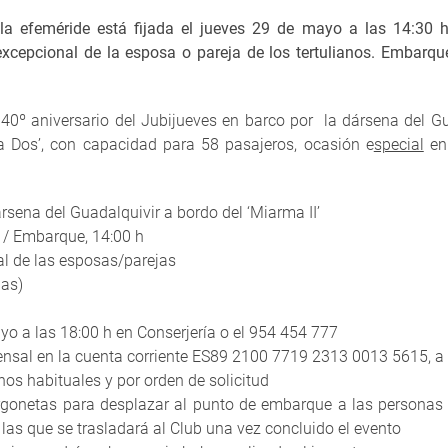
 la efeméride está fijada el jueves 29 de mayo a las 14:30 h
excepcional de la esposa o pareja de los tertulianos. Embarque
40º aniversario del Jubijueves en barco por la dársena del G
a Dos’, con capacidad para 58 pasajeros, ocasión e
special
en
rsena del Guadalquivir a bordo del ‘Miarma II’
 / Embarque, 14:00 h
al de las esposas/parejas
nas)
yo a las 18:00 h en Conserjería o el 954 454 777
sal en la cuenta corriente ES89 2100 7719 2313 0013 5615, a 
anos habituales y por orden de solicitud
furgonetas para desplazar al punto de embarque a las personas 
 las que se trasladará al Club una vez concluido el evento