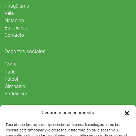
Piragüismo
Vela
Natación
Baloncesto
Contacto
Deportes sociales
Tenis
Pádel
Fútbol
Gimnasio
Paddle surf
Vida Social
Gestionar consentimiento
Agenda
Para ofrecer las mejores experiencias, utilizamos tecnologías como las
cookies para almacenar y/o acceder a la información del dispositivo. El
consentimiento de estas tecnologías nos permitirá procesar datos como el